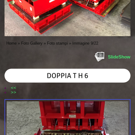
Home
»
Foto Gallery
»
Foto stampi
» Immagine 9/22
SlideShow
DOPPIA T H 6
<<
>>